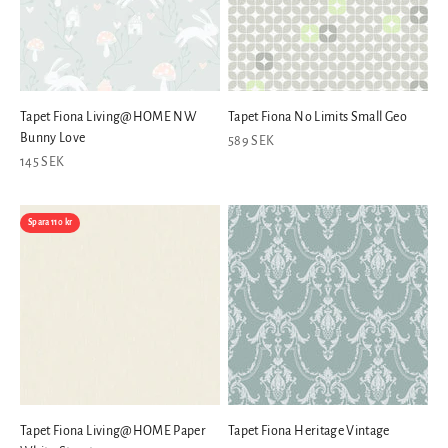
Tapet Fiona Living@HOME NW
Tapet Fiona No Limits Small Geo
Bunny Love
REA-pris
589 SEK
REA-pris
145 SEK
Spara 110 kr
Tapet Fiona Living@HOME Paper
Tapet Fiona Heritage Vintage