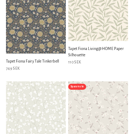
Tapet Fiona Living@HOME Paper
Silhouette
Tapet Fiona Fairy Tale Tinkerbell
REA-pris
110 SEK
REA-pris
749 SEK
Spara 110 kr