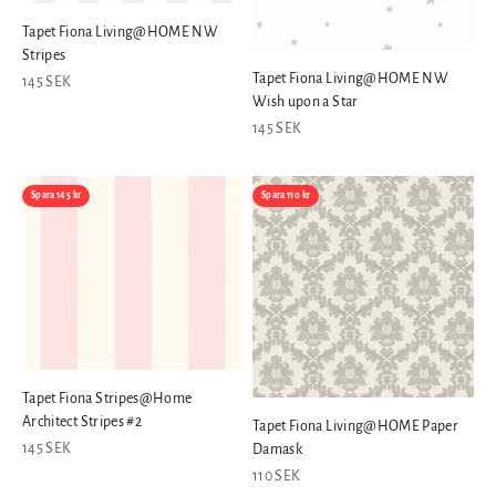
Tapet Fiona Living@HOME NW
Stripes
Tapet Fiona Living@HOME NW
REA-pris
145 SEK
Wish upon a Star
REA-pris
145 SEK
Spara 145 kr
Spara 110 kr
Tapet Fiona Stripes@Home
Architect Stripes #2
Tapet Fiona Living@HOME Paper
REA-pris
145 SEK
Damask
REA-pris
110 SEK