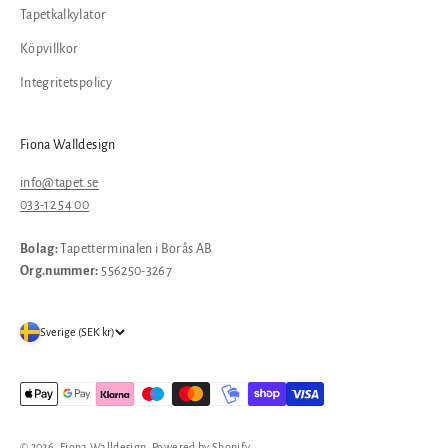
Tapetkalkylator
Köpvillkor
Integritetspolicy
Fiona Walldesign
info@tapet.se
033-12 54 00
Bolag:
Tapetterminalen i Borås AB
Org.nummer:
556250-3267
Sverige (SEK kr)
© 2026, Fiona Walldesign. Powered by Shopify