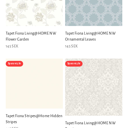
Tapet Fiona Living@HOME NW
Tapet Fiona Living@HOME NW
Flower Garden
Ornamental Leaves
REA-pris
REA-pris
145 SEK
145 SEK
Spara 145 kr
Spara 145 kr
Tapet Fiona Stripes@Home Hidden
Stripes
Tapet Fiona Living@HOME NW