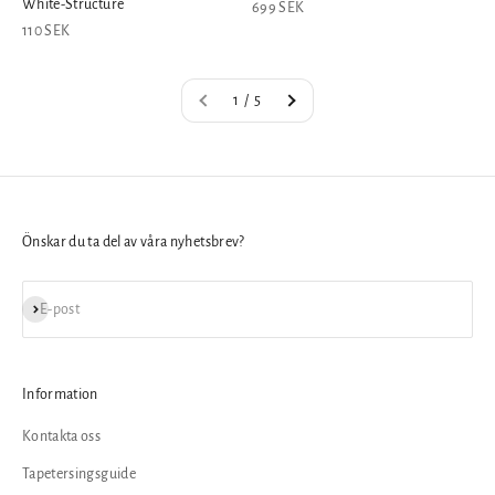
White-Structure
REA-pris
699 SEK
REA-pris
110 SEK
1 / 5
Önskar du ta del av våra nyhetsbrev?
Prenumerera
E-post
Information
Kontakta oss
Tapetersingsguide