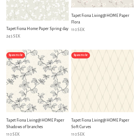
Tapet Fiona Living@HOME Paper
Flora
Tapet Fiona Home Paper Spring day
REA-pris
110 SEK
REA-pris
245 SEK
Spara 110 kr
Spara 110 kr
Tapet Fiona Living@HOME Paper
Tapet Fiona Living@HOME Paper
Shadows of branches
Soft Curves
REA-pris
REA-pris
110 SEK
110 SEK