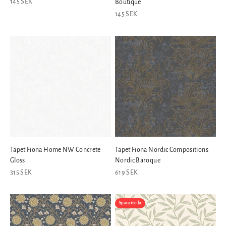
REA-pris
145 SEK
Boutique
REA-pris
145 SEK
Tapet Fiona Home NW Concrete
Tapet Fiona Nordic Compositions
Gloss
Nordic Baroque
REA-pris
REA-pris
315 SEK
619 SEK
Spara 110 kr