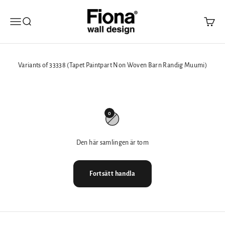
Hoppa till innehållet
Fiona Walldesign
Öppna navigeringsmenyn
Öppna sök
Öppna 
Variants of 33338 (Tapet Paintpart Non Woven Barn Randig Muumi)
0
Den här samlingen är tom
Fortsätt handla