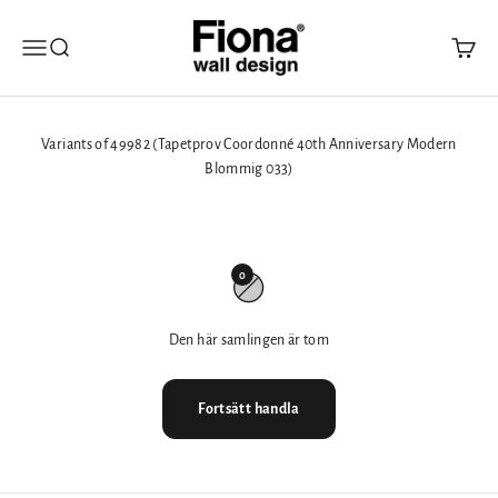
Hoppa till innehållet
Fiona Walldesign
Öppna navigeringsmenyn
Öppna sök
Öppna 
Variants of 49982 (Tapetprov Coordonné 40th Anniversary Modern
Blommig 033)
0
Den här samlingen är tom
Fortsätt handla