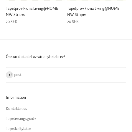
Tapetprov Fiona Living@HOME
Tapetprov Fiona Living@HOME
NW Stripes
NW Stripes
REA-pris
REA-pris
20 SEK
20 SEK
Önskar du ta del av våra nyhetsbrev?
Prenumerera
E-post
Information
Kontakta oss
Tapetersingsguide
Tapetkalkylator