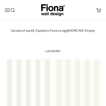
Hoppa till innehållet
Fiona Walldesign
Öppna navigeringsmenyn
Öppna sök
Öppna 
Variants of 49988 (Tapetprov Fiona Living@HOME NW Stripes)
2 produkter