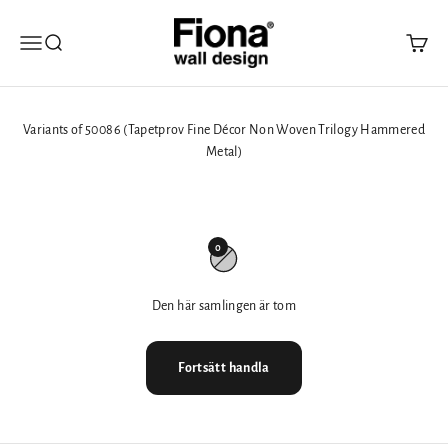
Hoppa till innehållet
Fiona Walldesign
Öppna navigeringsmenyn
Öppna sök
Öppna 
Variants of 50086 (Tapetprov Fine Décor Non Woven Trilogy Hammered
Metal)
0
Den här samlingen är tom
Fortsätt handla