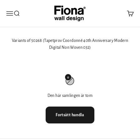
Hoppa till innehållet
Fiona Walldesign
Öppna navigeringsmenyn
Öppna sök
Öppna 
Variants of 50268 (Tapetprov Coordonné 40th Anniversary Modern
Digital Non Woven 032)
0
Den här samlingen är tom
Fortsätt handla