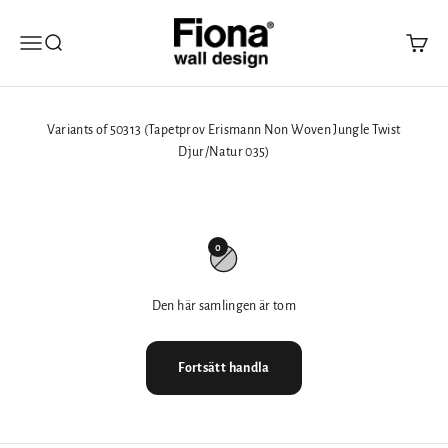
Hoppa till innehållet
Fiona Walldesign
Öppna navigeringsmenyn
Öppna sök
Öppna 
Variants of 50313 (Tapetprov Erismann Non Woven Jungle Twist
Djur/Natur 035)
0
Den här samlingen är tom
Fortsätt handla