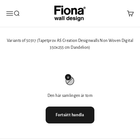
Hoppa till innehållet
Fiona Walldesign
Öppna navigeringsmenyn
Öppna sök
Öppna 
Variants of 50317 (Tapetprov AS Creation Designwalls Non Woven Digital
350x255 cm Dandelion)
0
Den här samlingen är tom
Fortsätt handla