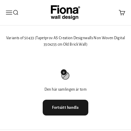
Hoppa till innehållet
Fiona Walldesign
Öppna navigeringsmenyn
Öppna sök
Öppna 
Variants of 50433 (Tapetprov AS Creation Designwalls Non Woven Digital
350x255 cm Old Brick Wall)
0
Den här samlingen är tom
Fortsätt handla