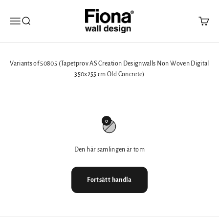
Hoppa till innehållet
Fiona Walldesign
Öppna navigeringsmenyn
Öppna sök
Öppna 
Variants of 50805 (Tapetprov AS Creation Designwalls Non Woven Digital
350x255 cm Old Concrete)
0
Den här samlingen är tom
Fortsätt handla