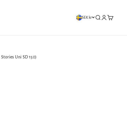
Öppna sök
Öppna kontos
Öppna var
SEK kr
 Stories Uni SD 150)