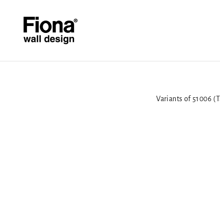
Hoppa till innehållet
Fiona Walldesign
Variants of 51006 (