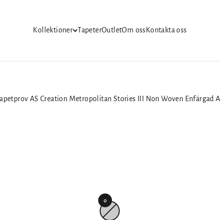
Kollektioner
Tapeter
Outlet
Om oss
Kontakta oss
Tapetprov AS Creation Metropolitan Stories III Non Woven Enfärgad A
0