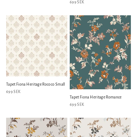
REA-pris
699 SEK
Tapet Fiona Heritage Rococo Small
REA-pris
699 SEK
Tapet Fiona Heritage Romance
REA-pris
699 SEK