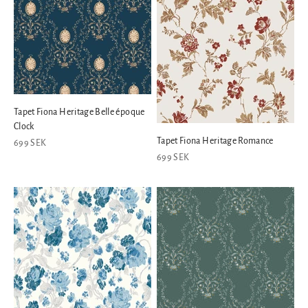
Tapet Fiona Heritage Belle époque
Clock
Tapet Fiona Heritage Romance
REA-pris
699 SEK
REA-pris
699 SEK