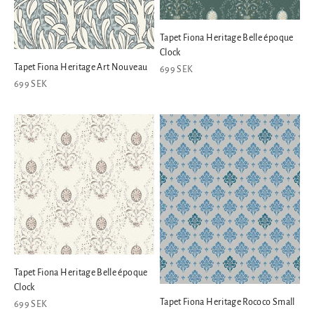
Tapet Fiona Heritage Belle époque
Clock
Tapet Fiona Heritage Art Nouveau
REA-pris
699 SEK
REA-pris
699 SEK
Tapet Fiona Heritage Belle époque
Clock
Tapet Fiona Heritage Rococo Small
REA-pris
699 SEK