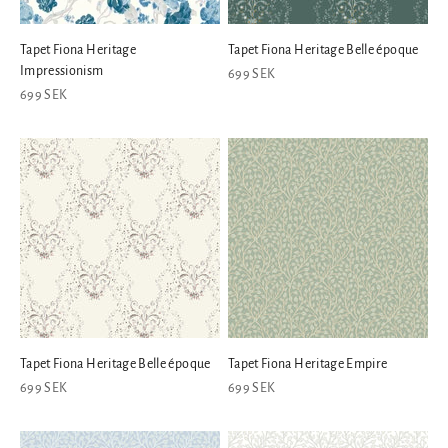
Tapet Fiona Heritage
Tapet Fiona Heritage Belle époque
Impressionism
REA-pris
699 SEK
REA-pris
699 SEK
Tapet Fiona Heritage Belle époque
Tapet Fiona Heritage Empire
REA-pris
REA-pris
699 SEK
699 SEK