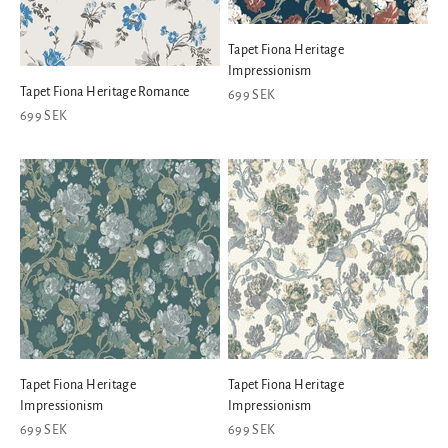
Tapet Fiona Heritage
Impressionism
Tapet Fiona Heritage Romance
REA-pris
699 SEK
REA-pris
699 SEK
Tapet Fiona Heritage
Tapet Fiona Heritage
Impressionism
Impressionism
REA-pris
REA-pris
699 SEK
699 SEK