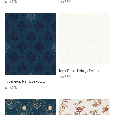
REA-pris
REA-pris
699 SEK
699 SEK
Tapet Fiona Heritage Empire
REA-pris
699 SEK
Tapet Fiona Heritage Rococo
REA-pris
699 SEK