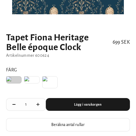
Tapet Fiona Heritage
REA-pris
699 SEK
Belle époque Clock
Artikelnummer 600624
FÄRG
Lägg i varukorgen
Beräkna antal rullar