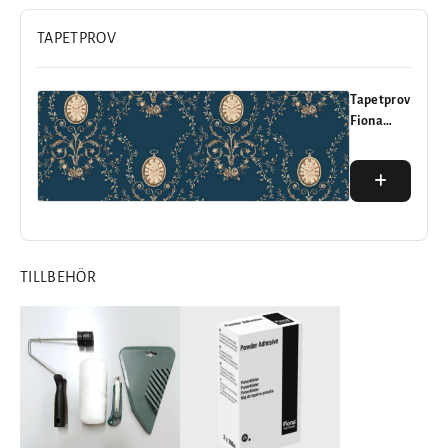
TAPETPROV
Tapetprov
Fiona
Heritage
Belle
époque
20 SEK
Clock
TILLBEHÖR