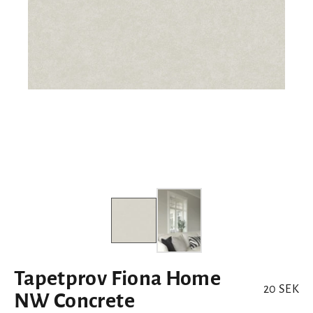
Tapetprov Fiona Home
REA-pris
20 SEK
NW Concrete