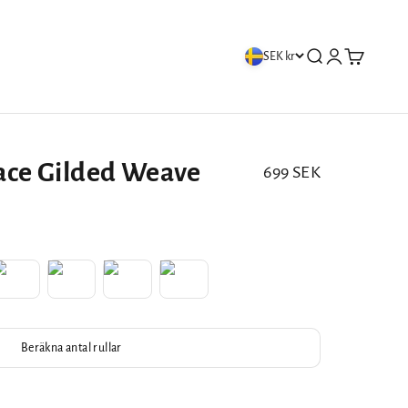
Öppna sök
Öppna kontos
Öppna var
SEK kr
ace Gilded Weave
REA-pris
699 SEK
Beräkna antal rullar