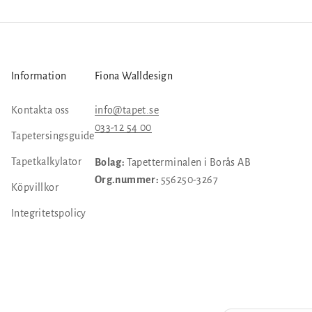
Information
Fiona Walldesign
Kontakta oss
info@tapet.se
033-12 54 00
Tapetersingsguide
Tapetkalkylator
Bolag:
Tapetterminalen i Borås AB
Org.nummer:
556250-3267
Köpvillkor
Integritetspolicy