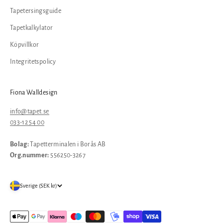
Tapetersingsguide
Tapetkalkylator
Köpvillkor
Integritetspolicy
Fiona Walldesign
info@tapet.se
033-12 54 00
Bolag:
Tapetterminalen i Borås AB
Org.nummer:
556250-3267
Sverige (SEK kr)