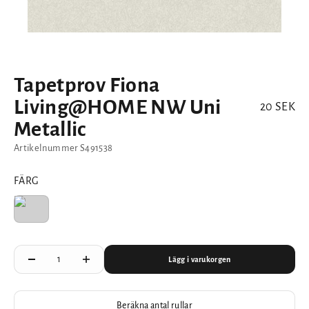
Tapetprov Fiona
Living@HOME NW Uni
REA-pris
20 SEK
Metallic
Artikelnummer S491538
FÄRG
Lägg i varukorgen
Beräkna antal rullar