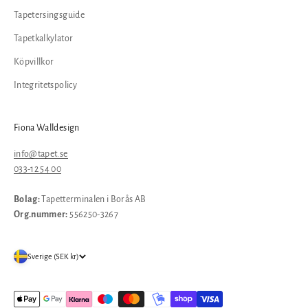
Tapetersingsguide
Tapetkalkylator
Köpvillkor
Integritetspolicy
Fiona Walldesign
info@tapet.se
033-12 54 00
Bolag:
Tapetterminalen i Borås AB
Org.nummer:
556250-3267
Sverige (SEK kr)