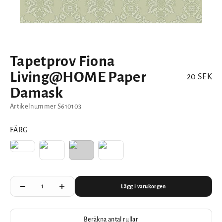
Tapetprov Fiona
Living@HOME Paper
REA-pris
20 SEK
Damask
Artikelnummer S610103
FÄRG
Lägg i varukorgen
Beräkna antal rullar