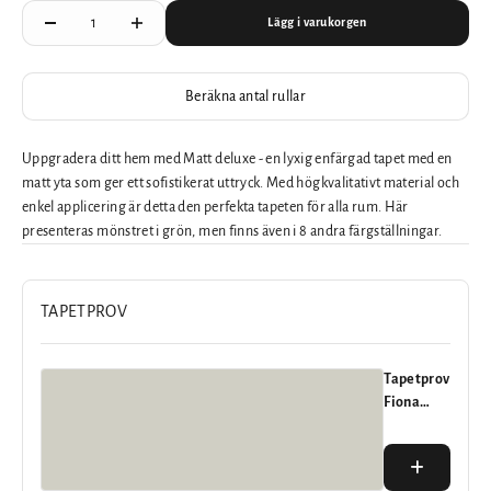
Lägg i varukorgen
Beräkna antal rullar
Uppgradera ditt hem med Matt deluxe - en lyxig enfärgad tapet med en
matt yta som ger ett sofistikerat uttryck. Med högkvalitativt material och
enkel applicering är detta den perfekta tapeten för alla rum. Här
presenteras mönstret i grön, men finns även i 8 andra färgställningar.
TAPETPROV
Tapetprov
Fiona
Nordic
Elegance
Matt
20 SEK