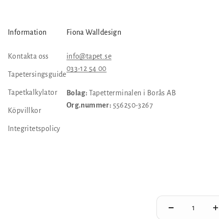
Information
Fiona Walldesign
Kontakta oss
info@tapet.se
033-12 54 00
Tapetersingsguide
Tapetkalkylator
Bolag:
Tapetterminalen i Borås AB
Org.nummer:
556250-3267
Köpvillkor
Integritetspolicy