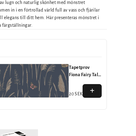
 av lugn och naturlig skönhet med mönstret
en in i en förtrollad värld full av vass och fjärilar
l elegans till ditt hem. Här presenteras mönstret i
 färgställningar.
Tapetprov
Fiona Fairy Tale
Enchanted
Butterflies
20 SEK