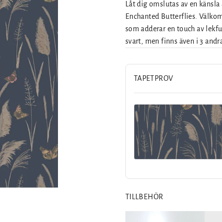
Låt dig omslutas av en känsla
Enchanted Butterflies. Välkomm
som adderar en touch av lekful
svart, men finns även i 3 andra
TAPETPROV
TILLBEHÖR