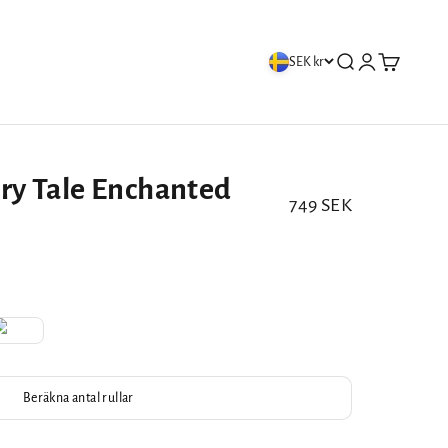
Öppna sök
Öppna kontos
Öppna var
SEK kr
iry Tale Enchanted
REA-pris
749 SEK
Beräkna antal rullar